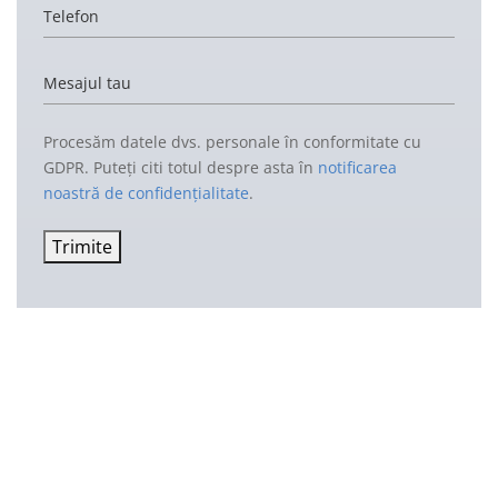
Telefon
Mesajul tau
Procesăm datele dvs. personale în conformitate cu
GDPR. Puteți citi totul despre asta în
notificarea
noastră de confidențialitate
.
Trimite