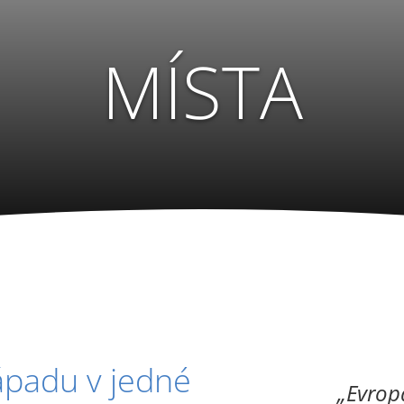
MÍSTA
ápadu v jedné
Evrop