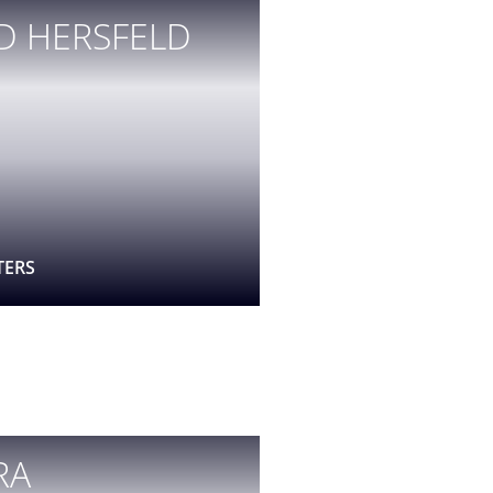
D HERSFELD
TERS
RA