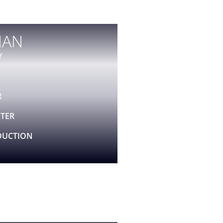
IAN
Y
R
TER
DUCTION
LES