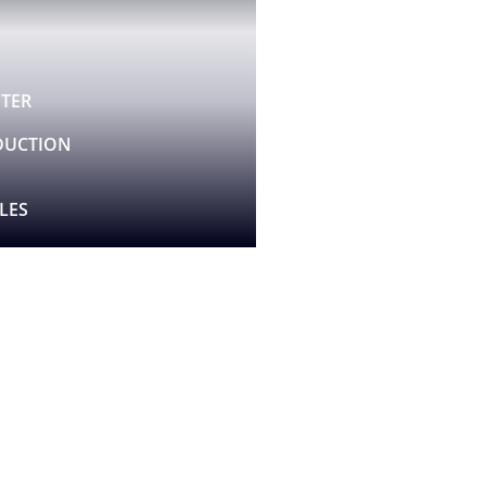
TER
DUCTION
LES