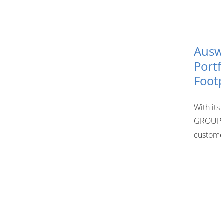
Ausw
Port
Foot
With it
GROUP 
custome